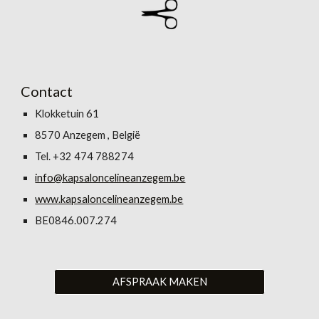
Contact
Klokketuin 61
8570 Anzegem , België
Tel. +32 474 788274
info@kapsaloncelineanzegem.be
www.kapsaloncelineanzegem.be
BE0846.007.274
AFSPRAAK MAKEN